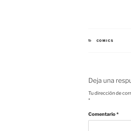
CATEGORÍAS
COMICS
Deja una resp
Tu dirección de cor
*
Comentario
*