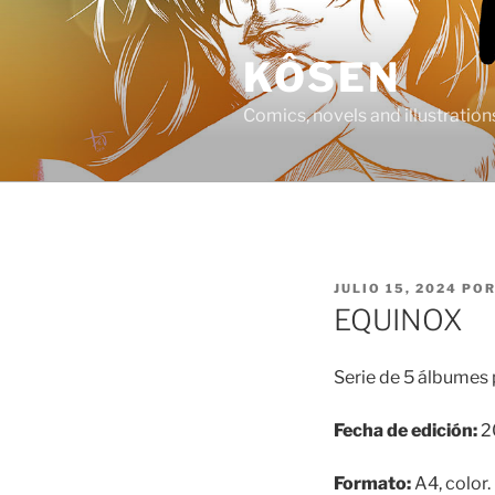
Saltar
al
KÔSEN
contenido
Comics, novels and illustration
PUBLICADO
JULIO 15, 2024
PO
EL
EQUINOX
Serie de 5 álbumes 
Fecha de edición:
2
Formato:
A4, color.