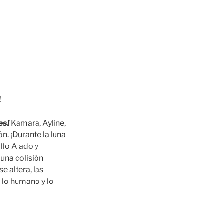
!
es!
Kamara, Ayline,
. ¡Durante la luna
allo Alado y
 una colisión
e altera, las
 lo humano y lo
«