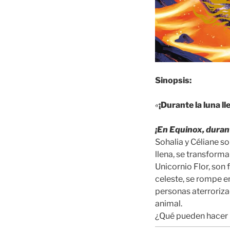
Sinopsis:
«
¡Durante la luna l
¡En Equinox, durant
Sohalia y Céliane s
llena, se transforma
Unicornio Flor, son f
celeste, se rompe e
personas aterroriza
animal.
¿Qué pueden hacer 