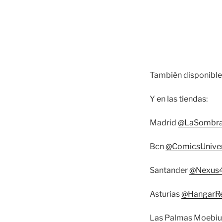
También disponible
Y en las tiendas:
Madrid
@LaSombra
Bcn
@ComicsUniver
Santander
@Nexus
Asturias
@HangarR
Las Palmas Moebiu