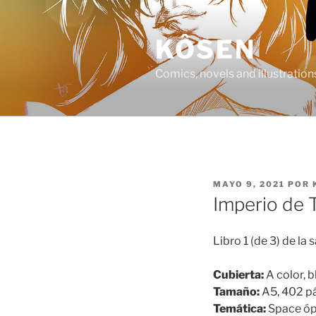
Saltar
al
KÔSEN
contenido
Comics, novels and illustration
PUBLICADO
MAYO 9, 2021
POR
EL
Imperio de 
Libro 1 (de 3) de la
Cubierta:
A color, 
Tamaño:
A5, 402 pá
Temática:
Space ó