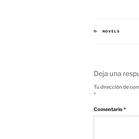
CATEGORÍAS
NOVELS
Deja una resp
Tu dirección de cor
*
Comentario
*