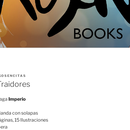
s
KOSENCITAS
Traidores
 saga
Imperio
blanda con solapas
ginas, 15 Ilustraciones
pera