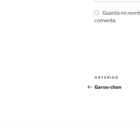
Guarda mi nombr
comente.
Navegación
Entrada
ANTERIOR
de
anterior:
Garou-chan
entradas