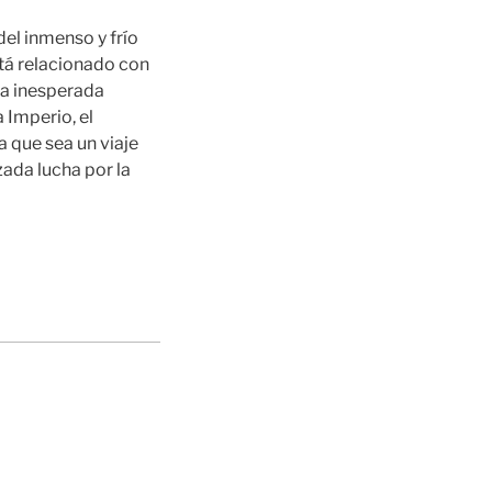
del inmenso y frío
stá relacionado con
la inesperada
 Imperio, el
 que sea un viaje
ada lucha por la