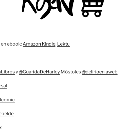
 en ebook:
Amazon Kindle
,
Lektu
Libros
y
@GuaridaDeHarley
Móstoles
@delirioenlaweb
sal
4comic
ebelde
s