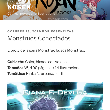
Saltar
KÔSEN
al
Comics, novels and illustrations
contenido
PUBLICADO
OCTUBRE 23, 2019
POR
KOSENCITAS
EL
Monstruos Conectados
Libro 3 de la saga Monstruo busca Monstruo.
Cubierta:
Color, blanda con solapas
Tamaño:
A5, 400 páginas + 14 Ilustraciones
Temática:
Fantasía urbana, sci-fi