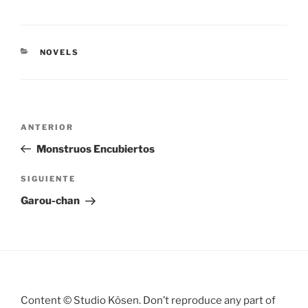
CATEGORÍAS
NOVELS
Navegación
Entrada
ANTERIOR
de
anterior:
Monstruos Encubiertos
entradas
Siguiente
SIGUIENTE
entrada
Garou-chan
Content © Studio Kôsen. Don’t reproduce any part of